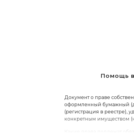
Помощь в
Документ о праве собстве
оформленный бумажный (д
(регистрация в реестре), 
конкретным имуществом (
Какие права подлежат обя