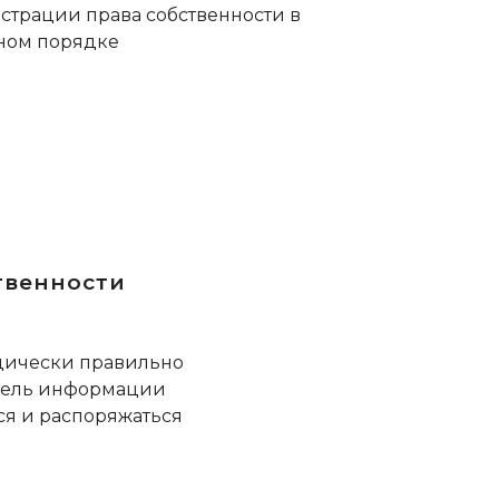
истрации права собственности в
ном порядке
твенности
идически правильно
итель информации
ся и распоряжаться