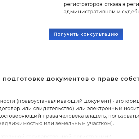
регистраторов, отказа в рег
административном и судеб
Получить консультацию
 подготовке документов о праве собс
нности (правоустанавливающий документ) - это юр
оговор или свидетельство) или электронный нос
удостоверяющий права человека владеть, пользовать
недвижимостью или земельным участком).
зательной государственной регистрации?