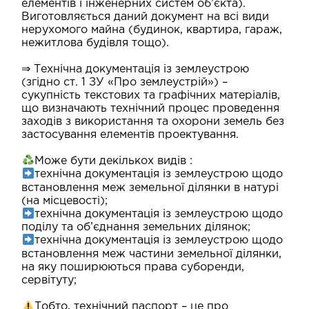
елементів і інженерних систем об’єкта).
Виготовляється даний документ на всі види
нерухомого майна (будинок, квартира, гараж,
нежитлова будівля тощо).
⇒ Технічна документація із землеустрою
(згідно ст. 1 ЗУ «Про землеустрій») –
сукупність текстових та графічних матеріалів,
що визначають технічний процес проведення
заходів з використання та охорони земель без
застосування елементів проектування.
Може бути декількох видів :
технічна документація із землеустрою щодо
встановлення меж земельної ділянки в натурі
(на місцевості);
технічна документація із землеустрою щодо
поділу та об’єднання земельних ділянок;
технічна документація із землеустрою щодо
встановлення меж частини земельної ділянки,
на яку поширюються права суборенди,
сервітуту;
Тобто, технічний паспорт – це про