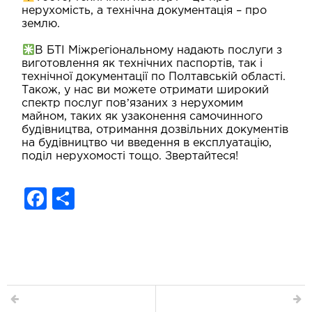
нерухомість, а технічна документація – про
землю.
В БТІ Міжрегіональному надають послуги з
виготовлення як технічних паспортів, так і
технічної документації по Полтавській області.
Також, у нас ви можете отримати широкий
спектр послуг повʼязаних з нерухомим
майном, таких як узаконення самочинного
будівництва, отримання дозвільних документів
на будівництво чи введення в експлуатацію,
поділ нерухомості тощо. Звертайтеся!
F
S
a
h
c
ar
e
e
b
o