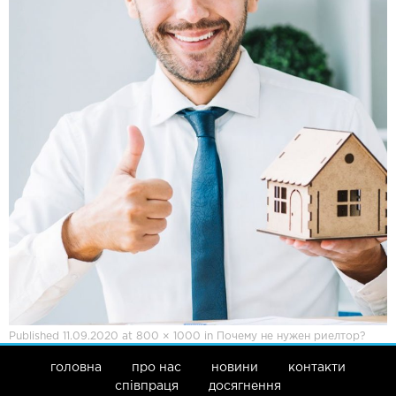
Published
11.09.2020
at
800 × 1000
in
Почему не нужен риелтор?
головна
про нас
новини
контакти
співпраця
досягнення