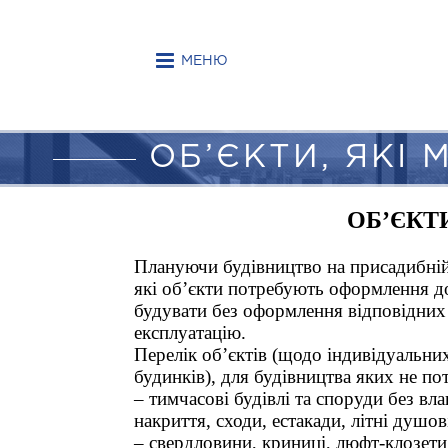
Post
navigation
МЕНЮ
ОБ’ЄКТИ, ЯКІ
ОБ’ЄКТ
Плануючи будівництво на присадибній,
які об’єкти потребують оформлення до
будувати без оформлення відповідних 
експлуатацію.
Перелік об’єктів (щодо індивідуальни
будинків), для будівництва яких не п
– тимчасові будівлі та споруди без вл
накриття, сходи, естакади, літні душові
– свердловини, криниці, люфт-клозети