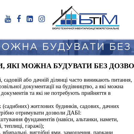
 МОЖНА БУДУВАТИ БЕЗ
И, ЯКІ МОЖНА БУДУВАТИ БЕЗ ДОЗВО
 садовій або дачній ділянці часто виникають питання,
звільної документації на будівництво, а які можна
документів та які не потребують прийняття в
х (садибних) житлових будинків, садових, дачних
отрібно отримувати дозволи ДАБІ:
аштування фундаментів (навіси, альтанки, намети,
, теплиці, гаражі);
, вбиральні, вигрібні ями, замощення, паркани