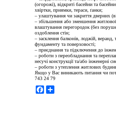
(огорожі), відкриті басейни та басейни
хвіртки, приямки, тераси, ґанки;
– улаштування чи закриття дверних (ві
– збільшення або зменшення житлової
влаштування перегородок (без порушен
оздоблення стін;
– засклення балконів, лоджій, веранд,
фундаменту та поверховості;
– приєднання та підключення до інже
– роботи з переобладнання та перепла
несучі конструкції та/або інженерні си
– роботи з утеплення житлових будинкі
Якщо у Вас виникають питання чи потр
743 24 79
F
S
a
h
c
ar
e
e