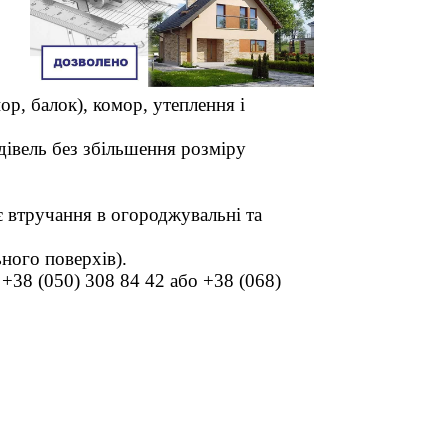
р, балок), комор, утеплення і
удівель без збільшення розміру
є втручання в огороджувальні та
ьного поверхів).
+38 (050) 308 84 42 або +38 (068)