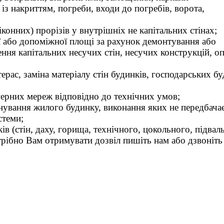
 із накриттям, погреби, входи до погребів, ворота,
конних) прорізів у внутрішніх не капітальних стінах;
 або допоміжної площі за рахунок демонтування або
ня капітальних несучих стін, несучих конструкцій, опо
 терас, заміна матеріалу стін будинків, господарських б
нерних мереж відповідно до технічних умов;
нування жилого будинку, виконання яких не передбача
стеми;
в (стін, даху, горища, технічного, цокольного, підвал
ібно Вам отримувати дозвіл пишіть нам або дзвоніть 