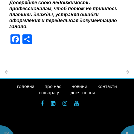
Доверяйте свою недвижимость
профессионалам, чтоб потом не пришлось
платить дважды, устраняя ошибки
оформления и переделывая документацию
заново.
F
S
a
h
c
ar
e
e
b
o
головна
про нас
новини
контакти
співпраця
досягнення
o
k