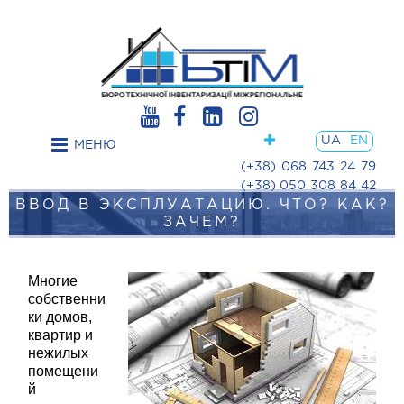
Post
navigation
UA
EN
МЕНЮ
(+38) 068 743 24 79
(+38) 050 308 84 42
ВВОД В ЭКСПЛУАТАЦИЮ. ЧТО? КАК?
ЗАЧЕМ?
Многие
собственни
ки домов,
квартир и
нежилых
помещени
й