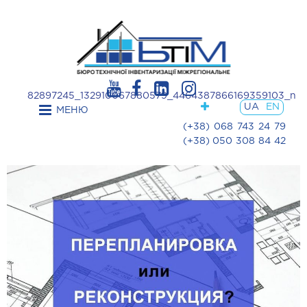
82897245_132910067880579_4464387866169359103_n
UA
EN
МЕНЮ
(+38) 068 743 24 79
(+38) 050 308 84 42