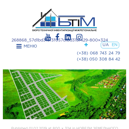
268868_57d1bd318f3f057d1bd318f429-800×324
UA
EN
МЕНЮ
(+38) 068 743 24 79
(+38) 050 308 84 42
Published
01.02.2019
at
800 × 324
in
НОВЕЛИ ЗЕМЕЛЬНОГО