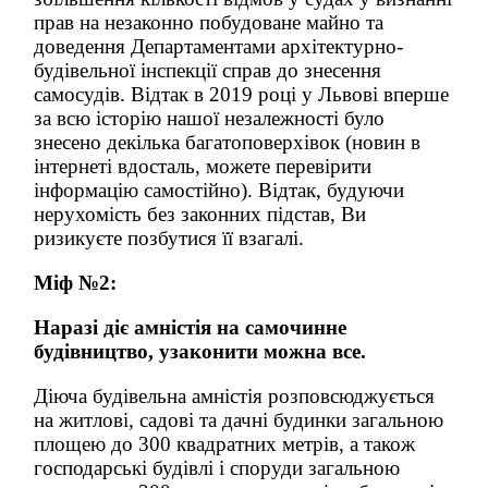
прав на незаконно побудоване майно та
доведення Департаментами архітектурно-
будівельної інспекції справ до знесення
самосудів. Відтак в 2019 році у Львові вперше
за всю історію нашої незалежності було
знесено декілька багатоповерхівок (новин в
інтернеті вдосталь, можете перевірити
інформацію самостійно). Відтак, будуючи
нерухомість без законних підстав, Ви
ризикуєте позбутися її взагалі.
Міф №2:
Наразі діє амністія на самочинне
будівництво, узаконити можна все.
Діюча будівельна амністія розповсюджується
на житлові, садові та дачні будинки загальною
площею до 300 квадратних метрів, а також
господарські будівлі і споруди загальною