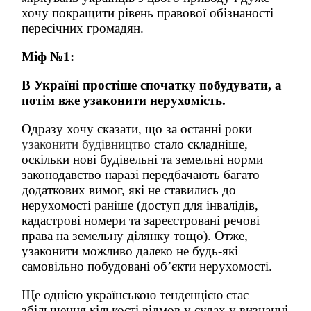
хочу покращити рівень правової обізнаності
пересічних громадян.
Міф №1:
В Україні простіше спочатку побудувати, а
потім вже узаконити нерухомість.
Одразу хочу сказати, що за останні роки
узаконити будівництво
стало складніше,
оскільки нові будівельні та земельні норми
законодавство наразі передбачають багато
додаткових вимог, які не ставились до
нерухомості раніше (доступ для інвалідів,
кадастрові номери та зареєстровані речові
права на земельну ділянку тощо). Отже,
узаконити можливо далеко не будь-які
самовільно побудовані об’єкти нерухомості.
Ще однією українською тенденцією стає
збільшення кількості відмов у судах у визнанні