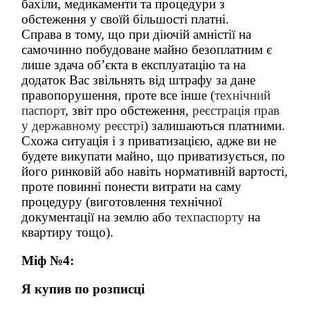
бахіли, медикаменти та процедури з
обстеження у своїй більшості платні.
Справа в тому, що при діючій амністії на
самочинно побудоване майно безоплатним є
лише здача об’єкта в експлуатацію та на
додаток Вас звільнять від штрафу за дане
правопорушення, проте все інше (
технічний
паспорт
, звіт про обстеження,
реєстрація прав
у державному реєстрі
) залишаються платними.
Схожа ситуація і з приватизацією, адже ви не
будете викупати майно, що приватизується, по
його ринковій або навіть нормативній вартості,
проте повинні понести витрати на саму
процедуру (виготовлення технічної
документації на землю або
техпаспорту
на
квартиру тощо).
Міф №4:
Я купив по розписці