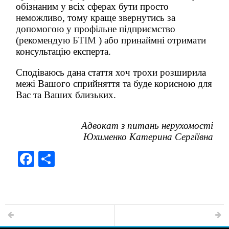
обізнаним у всіх сферах бути просто
неможливо, тому краще звернутись за
допомогою у профільне підприємство
(рекомендую
БТІМ
) або принаймні отримати
консультацію експерта.
Сподіваюсь дана стаття хоч трохи розширила
межі Вашого сприйняття та буде корисною для
Вас та Ваших близьких.
Адвокат з питань нерухомості
Юхименко Катерина Сергіївна
F
S
a
h
c
ar
e
e
b