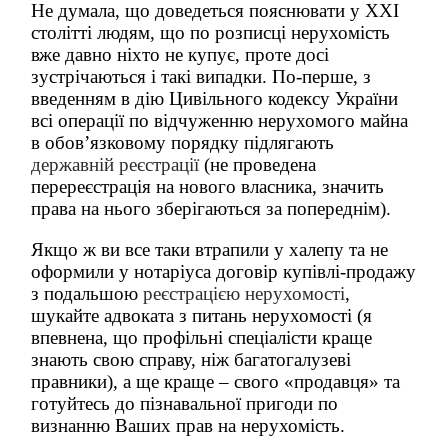
Не думала, що доведеться пояснювати у ХХІ
столітті людям, що по розписці нерухомість
вже давно ніхто не купує, проте досі
зустрічаються і такі випадки. По-перше, з
введенням в дію Цивільного кодексу України
всі операції по відчуженню нерухомого майна
в обов’язковому порядку підлягають
державній реєстрації
(не проведена
перереєстрація на нового власника, значить
права на нього зберігаються за попереднім).
Якщо ж ви все таки втрапили у халепу та не
оформили у нотаріуса договір купівлі-продажу
з подальшою
реєстрацією нерухомості
,
шукайте адвоката з питань нерухомості (я
впевнена, що профільні спеціалісти краще
знають свою справу, ніж багатогалузеві
правники), а ще краще – свого «продавця» та
готуйтесь до пізнавальної пригоди по
визнанню Ваших прав на нерухомість.