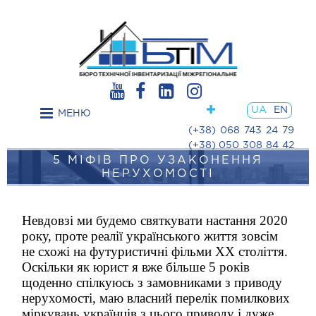
Post
navigation
UA
EN
МЕНЮ
(+38) 068 743 24 79
(+38) 050 308 84 42
5 МІФІВ ПРО УЗАКОНЕННЯ
НЕРУХОМОСТІ
Невдовзі ми будемо святкувати настання 2020
року, проте реалії українського життя зовсім
не схожі на футуристичні фільми ХХ століття.
Оскільки як юрист я вже більше 5 років
щоденно спілкуюсь з замовниками з приводу
нерухомості, маю власний перелік помилкових
міркувань українців з цього приводу і дуже