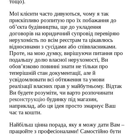
тощо).
Мої клієнти часто дивуються, чому я так
прискіпливо розпитую про їх побажання до
об’єкта будівництва, ще до укладення
договорів на юридичний супровід перевіряю
нерухомість по всім реєстрам та цікавлюсь
відносинами з сусідами або співвласниками.
Проте, на мою думку, вирішуючи питання про
подальшу долю власної нерухомості, Ви
обов’язково повинні знати не тільки про
теперішній стан документації, але й
усвідомлювати всі обтяження та умови
реалізації власних прав у майбутньому. Відтак
Ви будете розуміти, чи варто розпочинати
реконструкцію
будинку під магазин,
наприклад, або ця ідея просто змарнує Ваш
час та кошти.
Найбільш цінна порада, яку я можу дати Вам –
працюйте з професіоналами! Самостійно бути