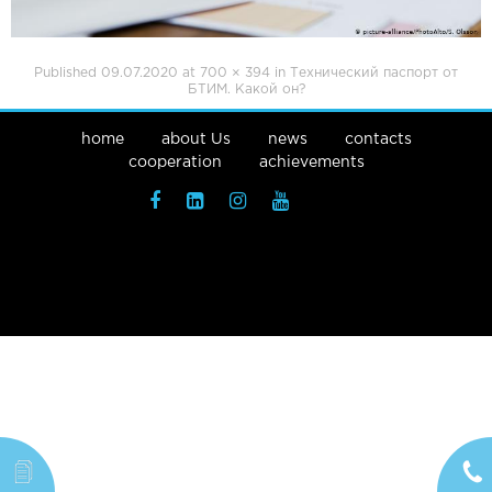
Published
09.07.2020
at
700 × 394
in
Технический паспорт от
БТИМ. Какой он?
home
about Us
news
contacts
cooperation
achievements